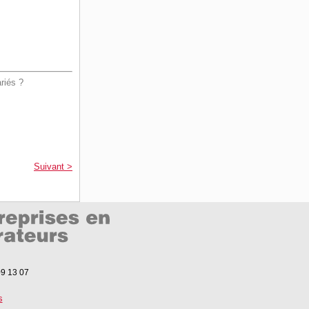
ariés ?
Suivant >
09 13 07
s