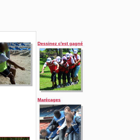
Dessinez c'est gagné
Marécages