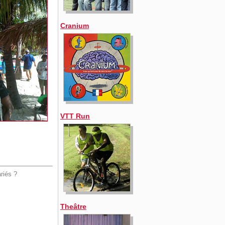
Cranium
VTT Run
ariés ?
Theâtre