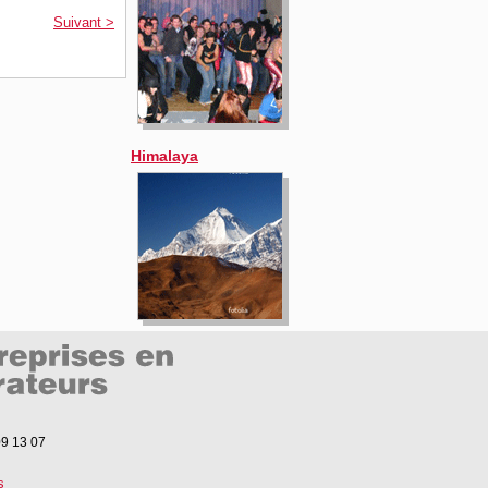
Suivant >
Himalaya
09 13 07
s